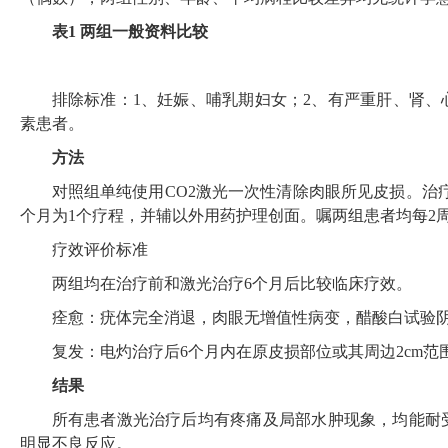
表
1
两组一般资料比较
排除标准：
1
、妊娠、哺乳期妇女；
2
、有严重肝、肾、
素患者。
方法
对照组单纯使用
CO2
激光一次性清除肉眼所见皮损。治
个月为
1
个疗程，并辅以外用药护理创面。嘱两组患者均每
2
疗效评价标准
两组均在治疗前和激光治疗
6
个月后比较临床疗效。
痊愈：疣体完全消退，肉眼无增值性病变，醋酸白试验
复发：电灼治疗后
6
个月内在原皮损部位或其周边
2cm
范
结果
所有患者激光治疗后均有疼痛及局部水肿现象，均能耐
明显不良反应。