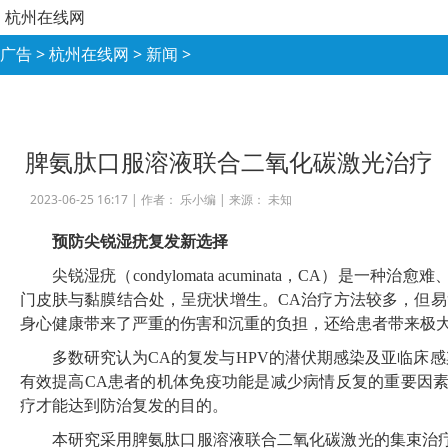
杭州在线网
广告
>
杭州在线网
>
新闻
>
脾氨肽口服溶液联合二氧化碳激光治疗
2023-06-25 16:17 |
作者： 乐小编
|
来源： 未知
预防尖锐湿疣复发新选择
尖锐湿疣（
condylomata acuminata
，
CA
）是一种治愈难
门皮肤与黏膜结合处，呈疣状增生。
CA
治疗方法较多，但易
身心健康带来了严重的伤害和沉重的负担，还给患者带来极
多数研究认为
CA
的复发与
HPV
的潜伏期感染及亚临床感
有效提高
CA
患者的机体免疫功能是减少病情反复的重要因
疗才能达到防治复发的目的。
本研究采用脾氨肽口服溶液联合二氧化碳激光的集束治