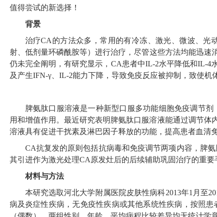
值得尝试的新选择！
背景
治疗
CA
的方法众多，常用的有冷冻、激光、微波、光
射、低剂量环磷酰胺等）进行治疗，尽管这些方法均能迅速
仍未完全阐明，有研究显示，
CA
患者中
IL-2
水平降低和
IL-4
及产生
IFN-γ
、
IL-2
能力下降，导致免疫反应被抑制，致使机
脾氨肽口服溶液是一种新型口服多功能细胞免疫调节剂
用和增值作用。最近研究表明脾氨肽口服溶液能通过调节体
溶液具有促进干扰素及淋巴因子释放的功能，提高患者血清
CA
抗复发的原则包括抗病毒和免疫调节两项内容，脾氨
其引进作为激光处理
CA
原发灶后的后续辅助巩固治疗的重要
材料与方法
本研究选取河北大学附属医院皮肤性病科
2013
年
1
月至
20
病及炎症性疾病，无免疫性疾病或其他系统性疾病，按照患
（偶数），两组性别、年龄、平均病程比较差异均无统计学