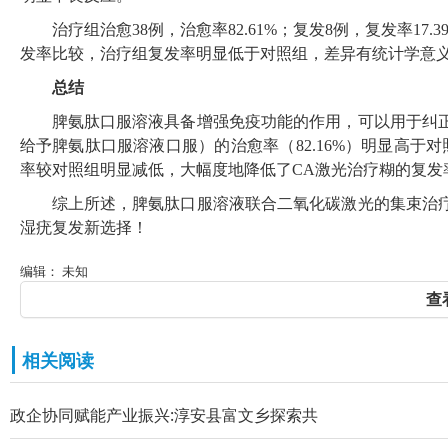
治疗组治愈
38
例，治愈率
82.61%
；复发
8
例，复发率
17.3
发率比较，治疗组复发率明显低于对照组，差异有统计学意
总结
脾氨肽口服溶液具备增强免疫功能的作用，可以用于纠
给予脾氨肽口服溶液口服）的治愈率（
82.16%
）明显高于对
率较对照组明显减低，大幅度地降低了
CA
激光治疗糊的复发
综上所述，脾氨肽口服溶液联合二氧化碳激光的集束治
湿疣复发新选择！
编辑： 未知
查
相关阅读
政企协同赋能产业振兴:淳安县富文乡探索共